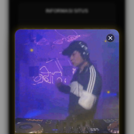
INFORMASI SITUS
Penilaian Pengguna
999.789.333+
Sistem Pembayaran
4 Metode
Layanan Support
24/7
Platform
Multi-Device
PENAWARAN SPESIAL
BONUS NEW MEMBER UP TO 10%