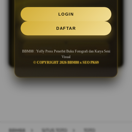
Minimal Deposit Rp. 10.000
LOGIN
Minimal Withdraw Rp 50.000
DAFTAR
LOGIN
DAFTAR
BBM88 : Yoffy Press Penerbit Buku Fotografi dan Karya Seni
Visual
© COPYRIGHT 2026 BBM88 x SEO PK69
Layer Popup Close
BBM88
>
SITUS TOTO
>
TOTO