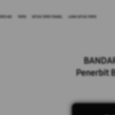
TOTO 4D
TOTO
SITUS TOTO TOGEL
LINK SITUS TOTO
BANDART
Penerbit 