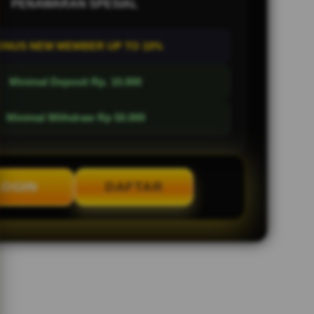
PENAWARAN SPESIAL
ONUS NEW MEMBER UP TO 10%
Minimal Deposit Rp. 10.000
Minimal Withdraw Rp 50.000
LOGIN
DAFTAR