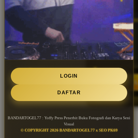
B
LOGIN
DAFTAR
BANDARTOGEL77 : Yoffy Press Penerbit Buku Fotografi dan Karya Seni
Visual
© COPYRIGHT 2026 BANDARTOGEL77 x SEO PK69