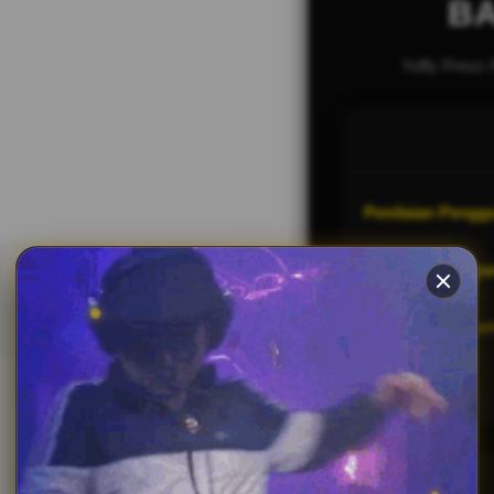
B
Yoffy Press 
Penilaian Pengg
Sistem Pembaya
+4 lebih
banyak
Layanan Suppor
Platform