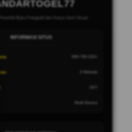
ANDARTOGEL77
Penerbit Buku Fotografi dan Karya Seni Visual
INFORMASI SITUS
una
999.789.333+
ran
4 Metode
t
24/7
Multi-Device