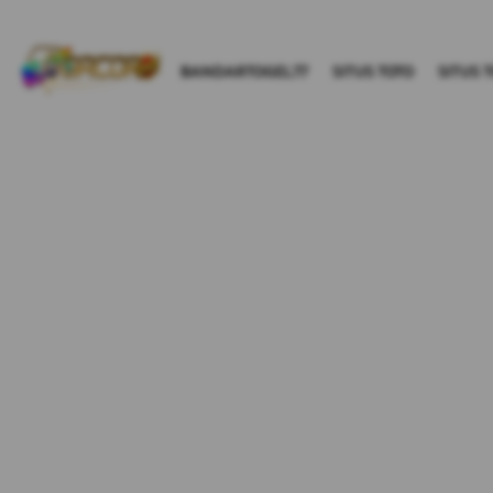
Skip
to
content
BANDARTOGEL77
SITUS TOTO
SITUS 