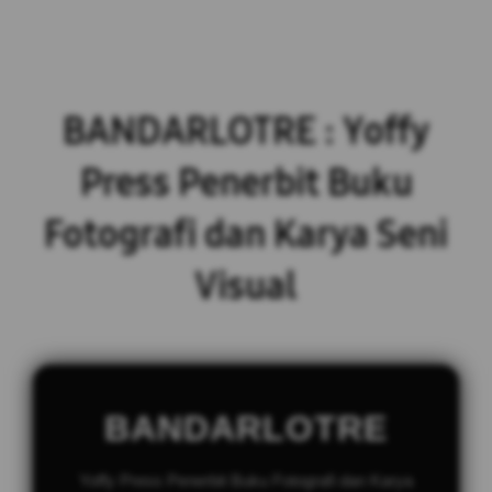
BANDARLOTRE : Yoffy
Press Penerbit Buku
Fotografi dan Karya Seni
Visual
BANDARLOTRE
Yoffy Press Penerbit Buku Fotografi dan Karya