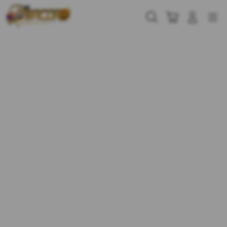
Skip
to
Cari
Troli
Login
Navigation
content