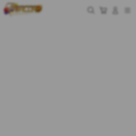
Skip
to
Cari
Troli
Login
Navigation
content