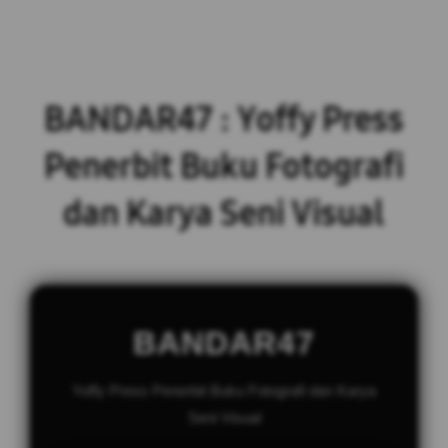
BANDAR47 : Yoffy Press
Penerbit Buku Fotografi
dan Karya Seni Visual
BANDAR47
Yoffy Press Penerbit Buku Fotografi dan Karya
Seni Visual