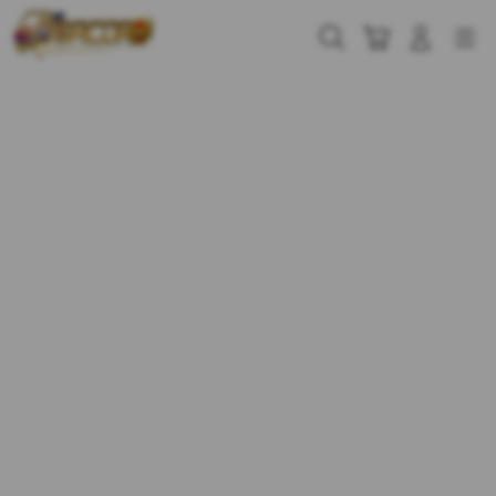
Skip
to
Cari
Troli
Login
Navigation
content