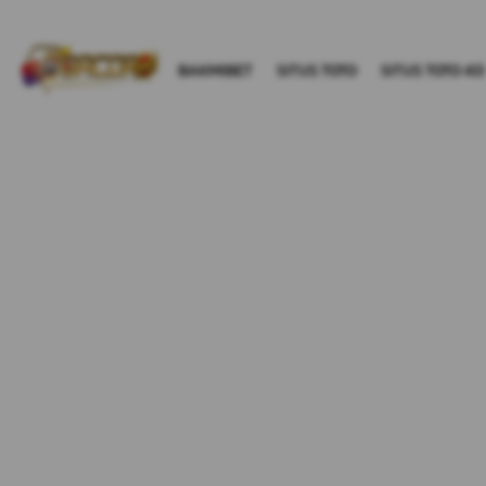
Skip
to
content
BAKMIBET
SITUS TOTO
SITUS TOTO 4D