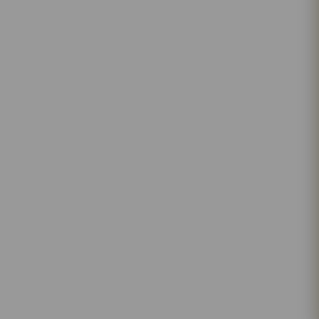
Layer Popup Close