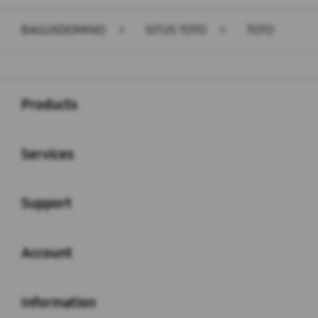
BAGUSDOMINO
>
SITUS TOTO
>
TOTO
Buka
Footer Navigation
Products
Buka
Services
Buka
Support
Buka
Account
Buka
Information