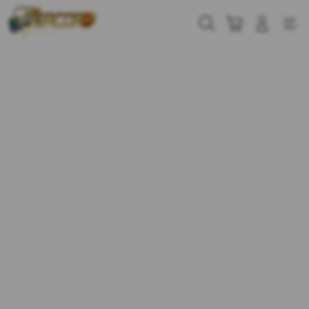
Skip
to
Cari
Troli
Login
Navigation
content