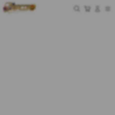
Skip
to
Cari
Troli
Login
Navigation
content