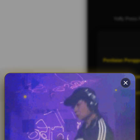
Yoffy Press 
Penilaian Pengg
Sistem Pembaya
+4 lebih
banyak
Layanan Suppor
Platform