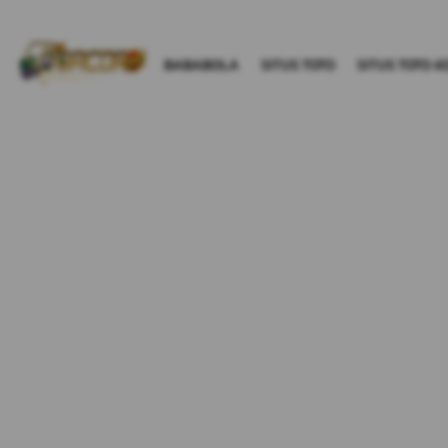
Skip
to
content
BABABOLA
SITUS TOTO
SITUS TOTO 4