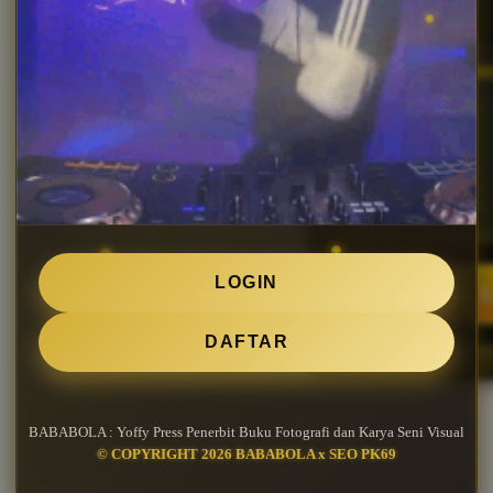
B
LOGIN
DAFTAR
BABABOLA : Yoffy Press Penerbit Buku Fotografi dan Karya Seni Visual
© COPYRIGHT 2026 BABABOLA x SEO PK69