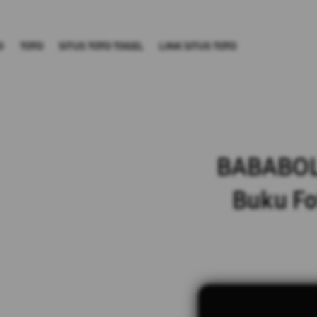
D
TOTO
SITUS TOTO TOGEL
LINK SITUS TOTO
BABABOLA
Buku Fo