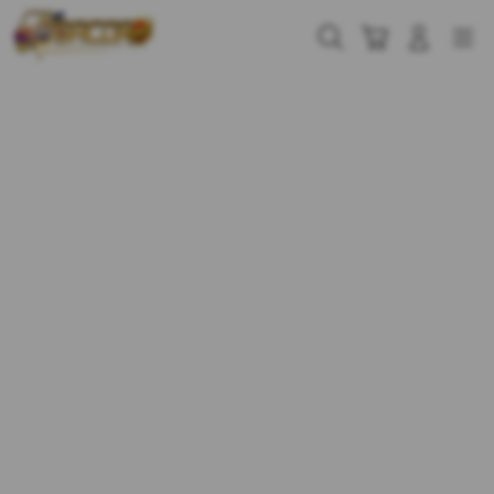
Skip
to
Cari
Troli
Login
Navigation
content