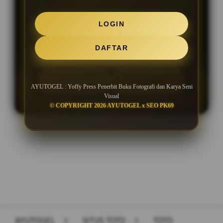
Minimal Deposit Rp. 10.000
LOGIN
Minimal Withdraw Rp 50.000
DAFTAR
LOGIN
DAFTAR
AYUTOGEL : Yoffy Press Penerbit Buku Fotografi dan Karya Seni
Visual
© COPYRIGHT 2026 AYUTOGEL x SEO PK69
Layer Popup Close
AYUTOGEL
>
SITUS TOTO
>
TOTO