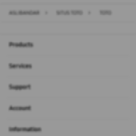
ASLIBANDAR
>
SITUS TOTO
>
TOTO
Buka
Footer Navigation
Products
Buka
Services
Buka
Support
Buka
Account
Buka
Information