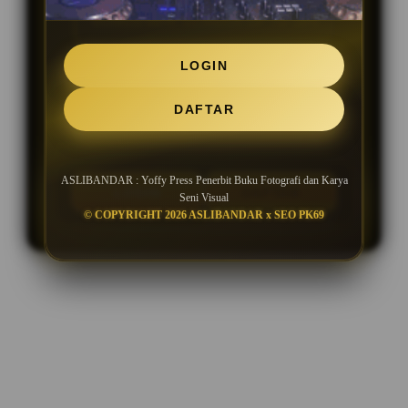
BONUS NEW MEMBER UP TO 10%
LOGIN
Minimal Deposit Rp. 10.000
DAFTAR
Minimal Withdraw Rp 50.000
ASLIBANDAR : Yoffy Press Penerbit Buku Fotografi dan Karya
LOGIN
DAFTAR
Seni Visual
© COPYRIGHT 2026 ASLIBANDAR x SEO PK69
Layer Popup Close