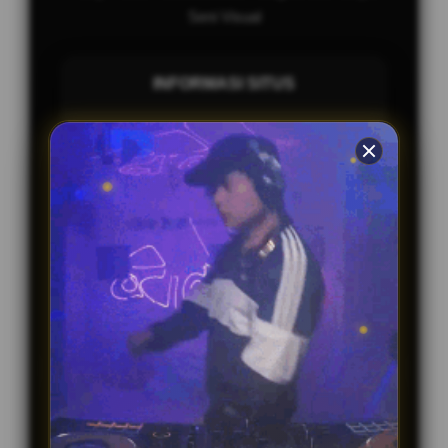
Seni Visual
INFORMASI SITUS
Penilaian Pengguna
999.789.333+
Sistem Pembayaran
4 Metode
Layanan Support
24/7
Platform
Multi-Device
PENAWARAN SPESIAL