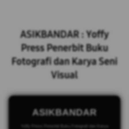
ASIKBANDAR : Yoffy
Press Penerbit Buku
Fotografi dan Karya Seni
Visual
ASIKBANDAR
Yoffy Press Penerbit Buku Fotografi dan Karya