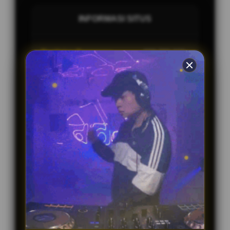
INFORMASI SITUS
Penilaian Pengguna
999.789.333+
Sistem Pembayaran
4 Metode
Layanan Support
24/7
Platform
Multi-Device
PENAWARAN SPESIAL
BONUS NEW MEMBER UP TO 10%