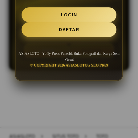
Minimal Deposit Rp. 10.000
LOGIN
Minimal Withdraw Rp 50.000
DAFTAR
LOGIN
DAFTAR
ASIASLOTO : Yoffy Press Penerbit Buku Fotografi dan Karya Seni
Visual
© COPYRIGHT 2026 ASIASLOTO x SEO PK69
Layer Popup Close
ASIASLOTO
>
SITUS TOTO
>
TOTO