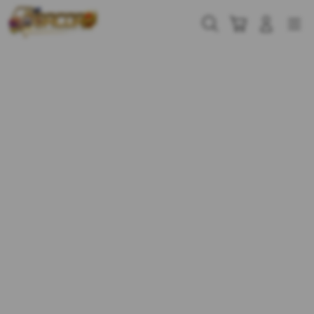
Skip
to
Cari
Troli
Login
Navigation
content