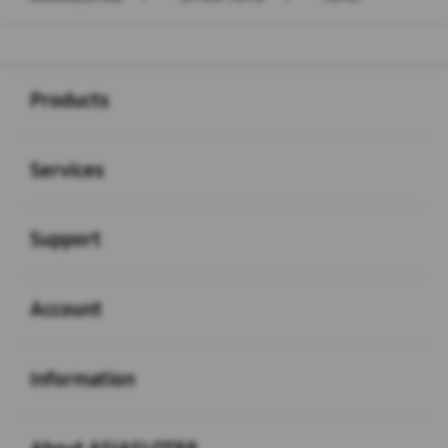
Buka
Footer Navigation
Products
Buka
Services
Buka
Support
Buka
Account
Buka
Information
Buka