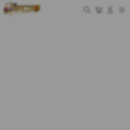
Skip
to
Cari
Troli
Login
Navigation
content