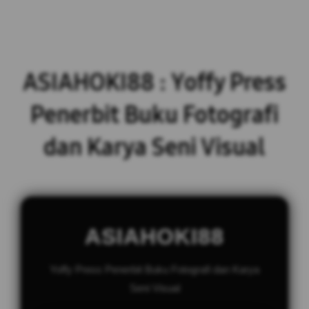
ASIAHOKI88 : Yoffy Press
Penerbit Buku Fotografi
dan Karya Seni Visual
ASIAHOKI88
Yoffy Press Penerbit Buku Fotografi dan Karya
Seni Visual