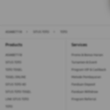
ASIABET118
>
SITUS TOTO
>
TOTO
Footer Navigation
Products
Services
ASIABET118
Promo & Bonus Harian
SITUS TOTO
Turnamen & Event
TOTO TOGEL
Program VIP & Cashback
TOGEL ONLINE
Metode Pembayaran
SITUS TOTO 4D
Panduan Deposit
SITUS TOTO TOGEL
Panduan Withdraw
LINK SITUS TOTO
Program Referral
TOTO