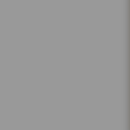
Layer Popup Close