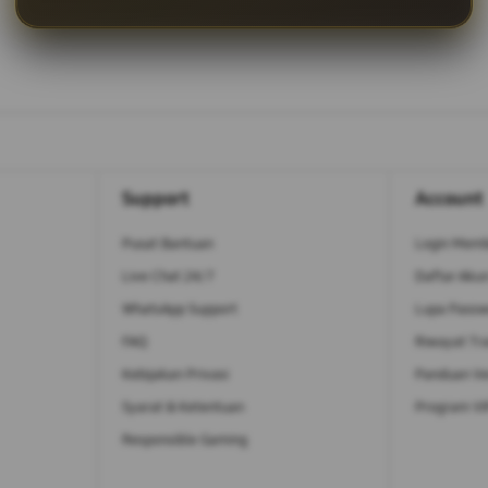
Support
Account
Pusat Bantuan
Login Mem
Live Chat 24/7
Daftar Aku
WhatsApp Support
Lupa Passw
FAQ
Riwayat Tr
Kebijakan Privasi
Panduan Ver
Syarat & Ketentuan
Program VI
Responsible Gaming