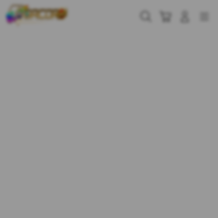
Skip
to
Cari
Troli
Login
Navigation
content