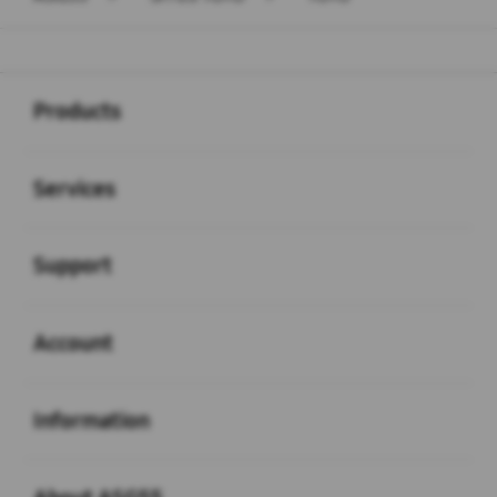
Buka
Footer Navigation
Products
Buka
Services
Buka
Support
Buka
Account
Buka
Information
Buka