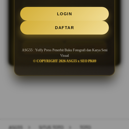
Minimal Deposit Rp. 10.000
LOGIN
Minimal Withdraw Rp 50.000
DAFTAR
LOGIN
DAFTAR
ASG55 : Yoffy Press Penerbit Buku Fotografi dan Karya Seni
Visual
© COPYRIGHT 2026 ASG55 x SEO PK69
Layer Popup Close
ASG55
>
SITUS TOTO
>
TOTO