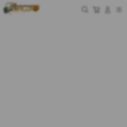
Skip
to
Cari
Troli
Login
Navigation
content