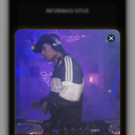
INFORMASI SITUS
Penilaian Pengguna
999.789.333+
Sistem Pembayaran
4 Metode
Layanan Support
24/7
Platform
Multi-Device
PENAWARAN SPESIAL
BONUS NEW MEMBER UP TO 10%