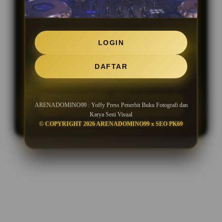
BONUS NEW MEMBER UP TO 10%
Minimal Deposit Rp. 10.000
LOGIN
Minimal Withdraw Rp 50.000
DAFTAR
LOGIN
DAFTAR
ARENADOMINO99 : Yoffy Press Penerbit Buku Fotografi dan
Karya Seni Visual
© COPYRIGHT 2026 ARENADOMINO99 x SEO PK69
Layer Popup Close