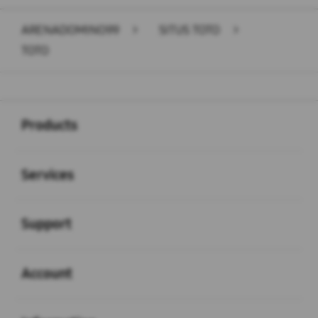
ARENADOMINO99
>
SITUS TOTO
>
TOTO
Buka
Footer Navigation
Products
Buka
Services
Buka
Support
Buka
Account
Buka