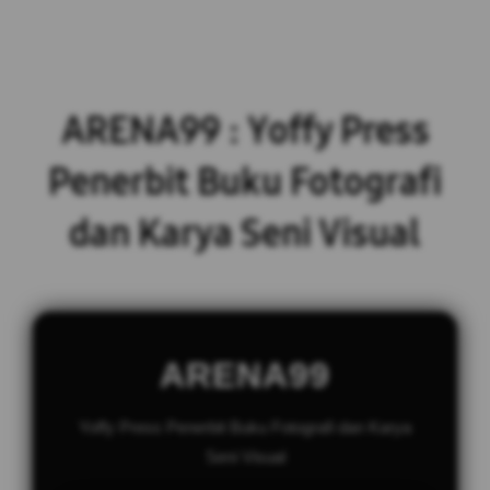
ARENA99 : Yoffy Press
Penerbit Buku Fotografi
dan Karya Seni Visual
ARENA99
Yoffy Press Penerbit Buku Fotografi dan Karya
Seni Visual