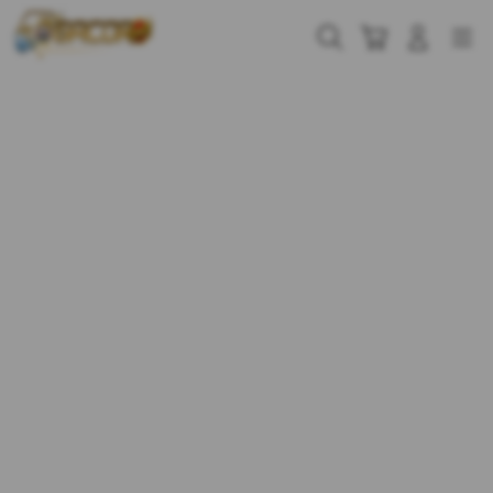
Skip
to
Cari
Troli
Login
Navigation
content