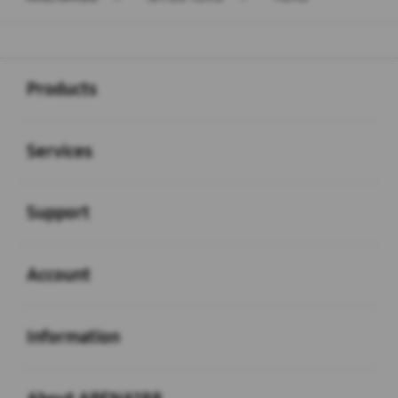
Buka
Footer Navigation
Products
Buka
Services
Buka
Support
Buka
Account
Buka
Information
Buka