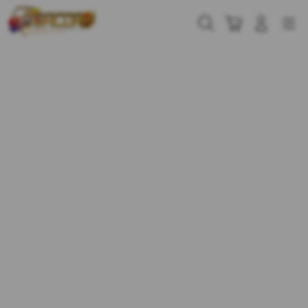
Skip
to
Cari
Troli
Login
Navigation
content