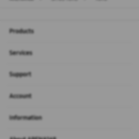
Buka
Footer Navigation
Products
Buka
Services
Buka
Support
Buka
Account
Buka
Information
Buka