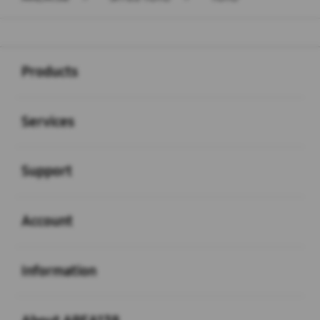
Buka
Footer Navigation
Products
Buka
Services
Buka
Support
Buka
Account
Buka
Information
Buka