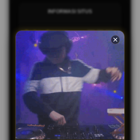
INFORMASI SITUS
Penilaian Pengguna
999.789.333+
Sistem Pembayaran
4 Metode
Layanan Support
24/7
Platform
Multi-Device
PENAWARAN SPESIAL
BONUS NEW MEMBER UP TO 10%