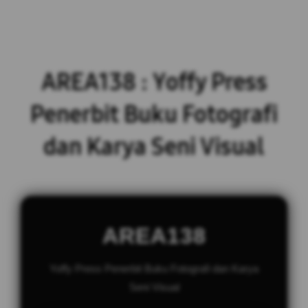
AREA138 : Yoffy Press
Penerbit Buku Fotografi
dan Karya Seni Visual
AREA138
Yoffy Press Penerbit Buku Fotografi dan Karya
Seni Visual