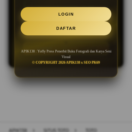
Minimal Deposit Rp. 10.000
LOGIN
Minimal Withdraw Rp 50.000
DAFTAR
LOGIN
DAFTAR
APIK138 : Yoffy Press Penerbit Buku Fotografi dan Karya Seni
Visual
© COPYRIGHT 2026 APIK138 x SEO PK69
Layer Popup Close
APIK138
>
SITUS TOTO
>
TOTO