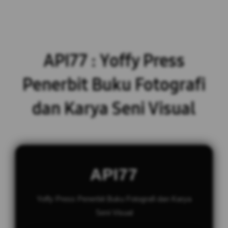
API77 : Yoffy Press
Penerbit Buku Fotografi
dan Karya Seni Visual
API77
Yoffy Press Penerbit Buku Fotografi dan Karya
Seni Visual