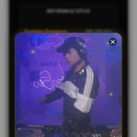
INFORMASI SITUS
Penilaian Pengguna
999.789.333+
Sistem Pembayaran
4 Metode
Layanan Support
24/7
Platform
Multi-Device
PENAWARAN SPESIAL
BONUS NEW MEMBER UP TO 10%