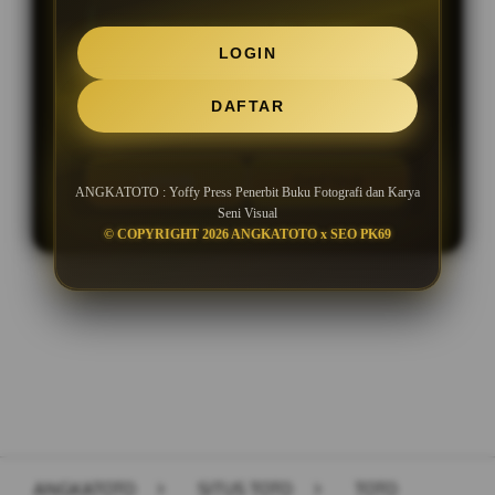
Minimal Deposit Rp. 10.000
LOGIN
Minimal Withdraw Rp 50.000
DAFTAR
LOGIN
DAFTAR
ANGKATOTO : Yoffy Press Penerbit Buku Fotografi dan Karya
Seni Visual
© COPYRIGHT 2026 ANGKATOTO x SEO PK69
Layer Popup Close
ANGKATOTO
>
SITUS TOTO
>
TOTO