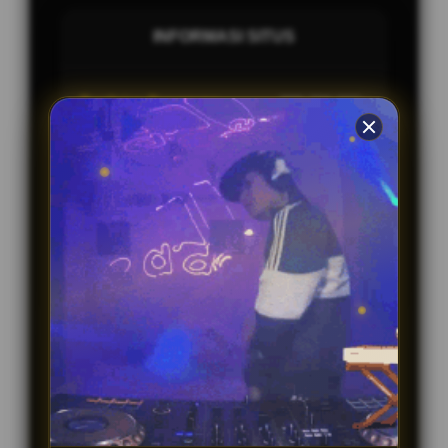
INFORMASI SITUS
Penilaian Pengguna
999.789.333+
Sistem Pembayaran
4 Metode
Layanan Support
24/7
Platform
Multi-Device
PENAWARAN SPESIAL
BONUS NEW MEMBER UP TO 10%