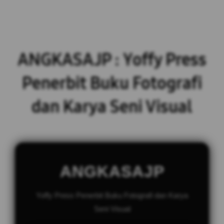
ANGKASAJP : Yoffy Press
Penerbit Buku Fotografi
dan Karya Seni Visual
ANGKASAJP
Yoffy Press Penerbit Buku Fotografi dan Karya
Seni Visual