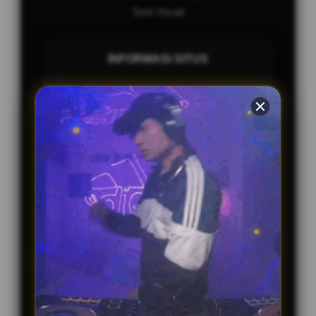
Seni Visual
INFORMASI SITUS
Penilaian Pengguna
999.789.333+
Sistem Pembayaran
4 Metode
Layanan Support
24/7
Platform
Multi-Device
PENAWARAN SPESIAL