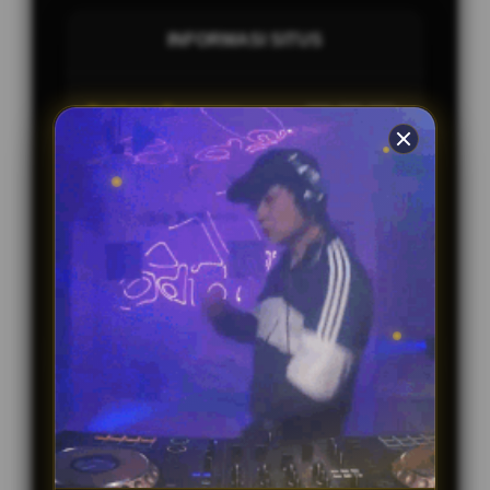
INFORMASI SITUS
Penilaian Pengguna
999.789.333+
Sistem Pembayaran
4 Metode
Layanan Support
24/7
Platform
Multi-Device
PENAWARAN SPESIAL
BONUS NEW MEMBER UP TO 10%