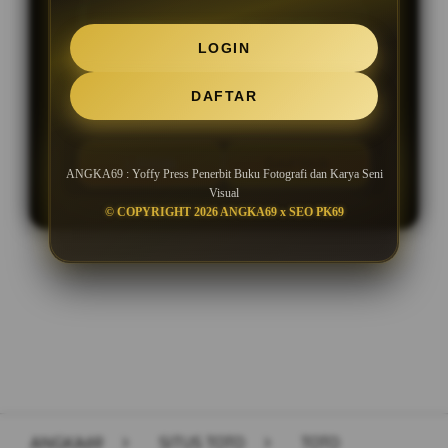
Minimal Deposit Rp. 10.000
LOGIN
Minimal Withdraw Rp 50.000
DAFTAR
LOGIN
DAFTAR
ANGKA69 : Yoffy Press Penerbit Buku Fotografi dan Karya Seni
Visual
© COPYRIGHT 2026 ANGKA69 x SEO PK69
Layer Popup Close
ANGKA69
>
SITUS TOTO
>
TOTO