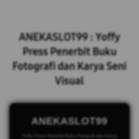
ANEKASLOT99 : Yoffy
Press Penerbit Buku
Fotografi dan Karya Seni
Visual
ANEKASLOT99
Yoffy Press Penerbit Buku Fotografi dan Karya