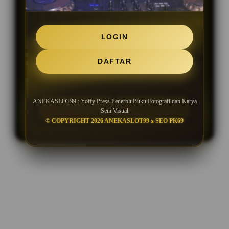
BONUS NEW MEMBER UP TO 10%
LOGIN
Minimal Deposit Rp. 10.000
DAFTAR
Minimal Withdraw Rp 50.000
ANEKASLOT99 : Yoffy Press Penerbit Buku Fotografi dan Karya
LOGIN
DAFTAR
Seni Visual
© COPYRIGHT 2026 ANEKASLOT99 x SEO PK69
Layer Popup Close