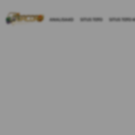
Skip
to
content
ANALISA4D
SITUS TOTO
SITUS TOTO 