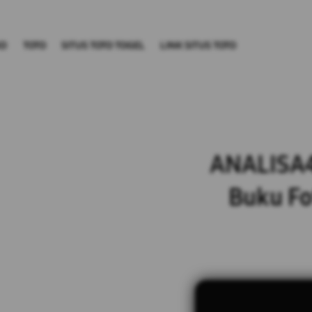
4D
TOTO
SITUS TOTO TOGEL
LINK SITUS TOTO
ANALISA4D
Buku Fo