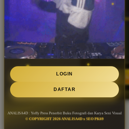
B
LOGIN
DAFTAR
ANALISA4D : Yoffy Press Penerbit Buku Fotografi dan Karya Seni Visual
© COPYRIGHT 2026 ANALISA4D x SEO PK69