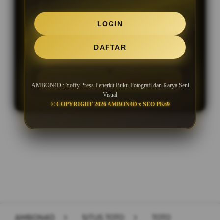
Minimal Deposit Rp. 10.000
LOGIN
Minimal Withdraw Rp 50.000
DAFTAR
LOGIN
DAFTAR
AMBON4D : Yoffy Press Penerbit Buku Fotografi dan Karya Seni
Visual
© COPYRIGHT 2026 AMBON4D x SEO PK69
Layer Popup Close
AMBON4D
>
SITUS TOTO
>
TOTO