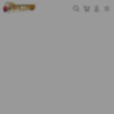
Skip
to
Cari
Troli
Login
Navigation
content