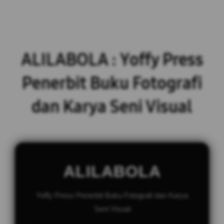
ALILABOLA : Yoffy Press
Penerbit Buku Fotografi
dan Karya Seni Visual
ALILABOLA
Yoffy Press Penerbit Buku Fotografi dan Karya
Seni Visual