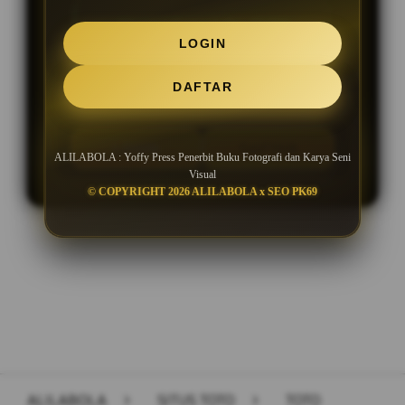
Minimal Deposit Rp. 10.000
LOGIN
Minimal Withdraw Rp 50.000
DAFTAR
LOGIN
DAFTAR
ALILABOLA : Yoffy Press Penerbit Buku Fotografi dan Karya Seni
Visual
© COPYRIGHT 2026 ALILABOLA x SEO PK69
Layer Popup Close
ALILABOLA
>
SITUS TOTO
>
TOTO