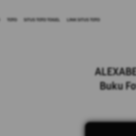
D
TOTO
SITUS TOTO TOGEL
LINK SITUS TOTO
ALEXABET
Buku Fo