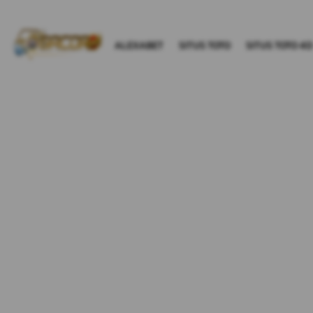
Skip
to
content
ALEXABET
SITUS TOTO
SITUS TOTO 4