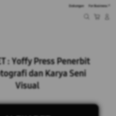
Dukungan
For Business
Cari
Troli
Login/Sign-Up
Cari
 : Yoffy Press Penerbit
tografi dan Karya Seni
Visual