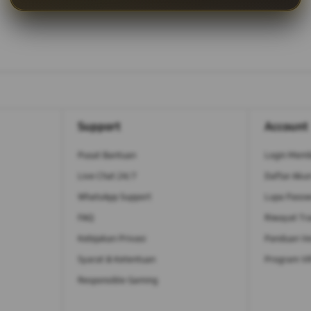
Support
Account
Pusat Bantuan
Login Mem
Live Chat 24/7
Daftar Aku
WhatsApp Support
Lupa Passw
FAQ
Riwayat Tr
Kebijakan Privasi
Panduan Ver
Syarat & Ketentuan
Program VI
Responsible Gaming