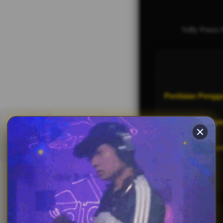
Yoffy Press 
Penilaian Pengg
Sistem Pembaya
+4 lebih
banyak
Layanan Suppor
Platform