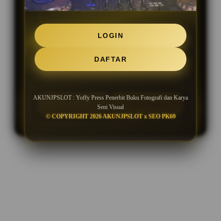
BONUS NEW MEMBER UP TO 10%
LOGIN
Minimal Deposit Rp. 10.000
DAFTAR
Minimal Withdraw Rp 50.000
AKUNJPSLOT : Yoffy Press Penerbit Buku Fotografi dan Karya
LOGIN
DAFTAR
Seni Visual
© COPYRIGHT 2026 AKUNJPSLOT x SEO PK69
Layer Popup Close