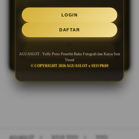
Minimal Deposit Rp. 10.000
LOGIN
Minimal Withdraw Rp 50.000
DAFTAR
LOGIN
DAFTAR
AGUASLOT : Yoffy Press Penerbit Buku Fotografi dan Karya Seni
Visual
© COPYRIGHT 2026 AGUASLOT x SEO PK69
Layer Popup Close
AGUASLOT
>
SITUS TOTO
>
TOTO