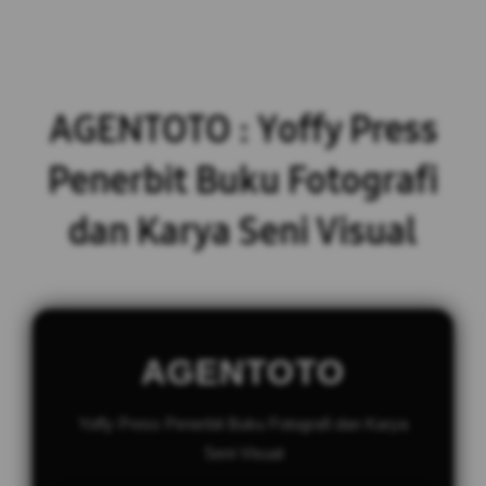
AGENTOTO : Yoffy Press
Penerbit Buku Fotografi
dan Karya Seni Visual
AGENTOTO
Yoffy Press Penerbit Buku Fotografi dan Karya
Seni Visual