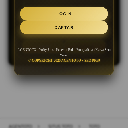
Minimal Deposit Rp. 10.000
LOGIN
Minimal Withdraw Rp 50.000
DAFTAR
LOGIN
DAFTAR
AGENTOTO : Yoffy Press Penerbit Buku Fotografi dan Karya Seni
Visual
© COPYRIGHT 2026 AGENTOTO x SEO PK69
Layer Popup Close
AGENTOTO
>
SITUS TOTO
>
TOTO