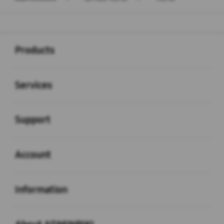
Buka
Footer Navigation
Products
Buka
Services
Buka
Support
Buka
Account
Buka
Information
Buka