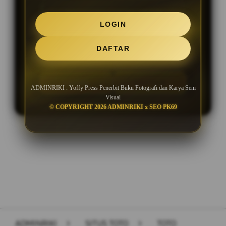
Minimal Deposit Rp. 10.000
LOGIN
Minimal Withdraw Rp 50.000
DAFTAR
LOGIN
DAFTAR
ADMINRIKI : Yoffy Press Penerbit Buku Fotografi dan Karya Seni
Visual
© COPYRIGHT 2026 ADMINRIKI x SEO PK69
Layer Popup Close
ADMINRIKI
>
SITUS TOTO
>
TOTO