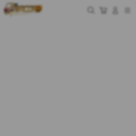
Skip
to
Cari
Troli
Login
Navigation
content