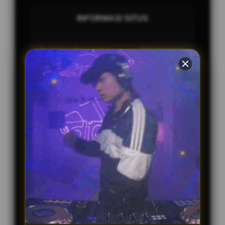
INFORMASI SITUS
Penilaian Pengguna
999.789.333+
Sistem Pembayaran
4 Metode
Layanan Support
24/7
Platform
Multi-Device
PENAWARAN SPESIAL
BONUS NEW MEMBER UP TO 10%