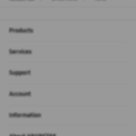
Buka
Footer Navigation
Products
Buka
Services
Buka
Support
Buka
Account
Buka
Information
Buka