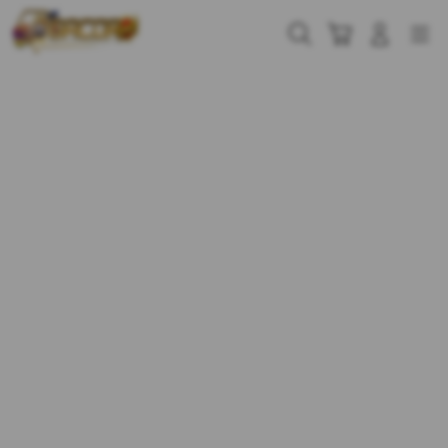
Skip
to
Cari
Troli
Login
Navigation
content