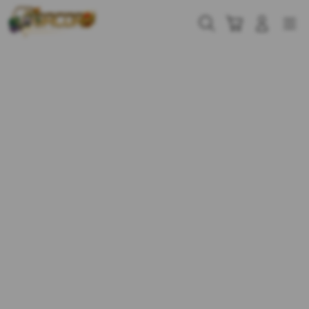
Skip
to
Cari
Troli
Login
Navigation
content