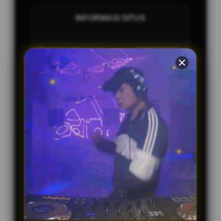
INFORMASI SITUS
Penilaian Pengguna
999.789.333+
Sistem Pembayaran
4 Metode
Layanan Support
24/7
Platform
Multi-Device
PENAWARAN SPESIAL
BONUS NEW MEMBER UP TO 10%