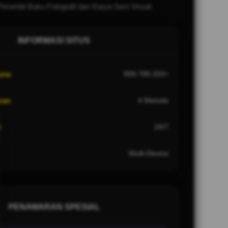
Penerbit Buku Fotografi dan Karya Seni Visual
INFORMASI SITUS
una
999.789.333+
ran
4 Metode
t
24/7
Multi-Device
PENAWARAN SPESIAL