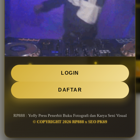
B
LOGIN
DAFTAR
RP888 : Yoffy Press Penerbit Buku Fotografi dan Karya Seni Visual
© COPYRIGHT 2026 RP888 x SEO PK69