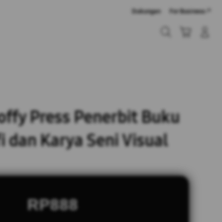
Dukungan
For Business
Cari
Troli
Login/Sign-Up
Cari
offy Press Penerbit Buku
i dan Karya Seni Visual
RP888