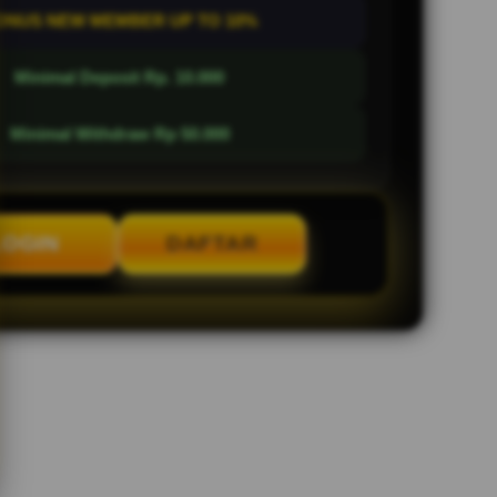
ONUS NEW MEMBER UP TO 10%
Minimal Deposit Rp. 10.000
Minimal Withdraw Rp 50.000
LOGIN
DAFTAR