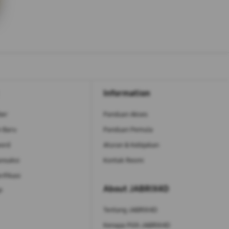
Information
ber
Panduan Akses
n Baru
Panduan Pemula
ord
Aturan & Kebijakan
ansaksi
Kontak Resmi
ifikasi
About JABRIX4D
P
Tentang JABRIX4D
Kenapa Pilih JABRIX4D