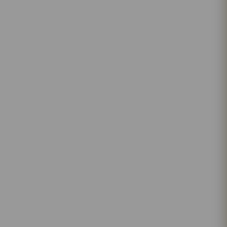
Layer Popup Close