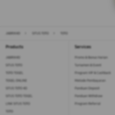
JABRIX4D
>
SITUS TOTO
>
TOTO
Footer Navigation
Products
Services
JABRIX4D
Promo & Bonus Harian
SITUS TOTO
Turnamen & Event
TOTO TOGEL
Program VIP & Cashback
TOGEL ONLINE
Metode Pembayaran
SITUS TOTO 4D
Panduan Deposit
SITUS TOTO TOGEL
Panduan Withdraw
LINK SITUS TOTO
Program Referral
TOTO