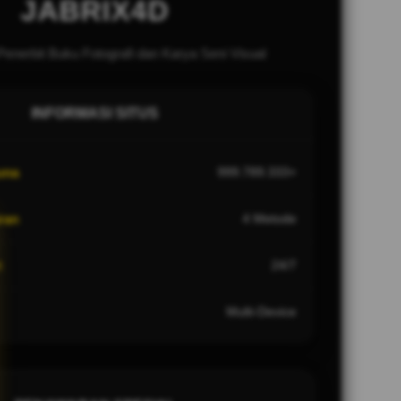
JABRIX4D
Penerbit Buku Fotografi dan Karya Seni Visual
INFORMASI SITUS
una
999.789.333+
ran
4 Metode
t
24/7
Multi-Device