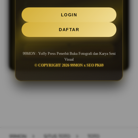
Minimal Deposit Rp. 10.000
LOGIN
Minimal Withdraw Rp 50.000
DAFTAR
LOGIN
DAFTAR
99MON : Yoffy Press Penerbit Buku Fotografi dan Karya Seni
Visual
© COPYRIGHT 2026 99MON x SEO PK69
Layer Popup Close
99MON
>
SITUS TOTO
>
TOTO