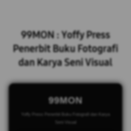
99MON : Yoffy Press
Penerbit Buku Fotografi
dan Karya Seni Visual
99MON
Yoffy Press Penerbit Buku Fotografi dan Karya
Seni Visual