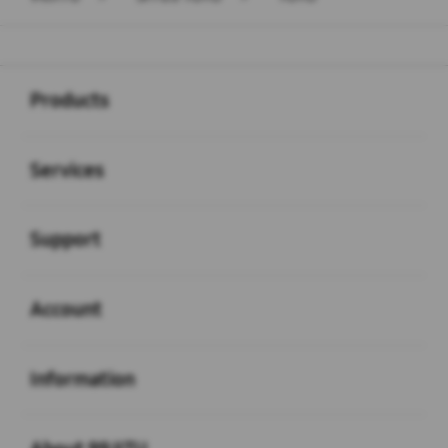
Buka
Footer Navigation
Products
Buka
Services
Buka
Support
Buka
Account
Buka
Information
Buka