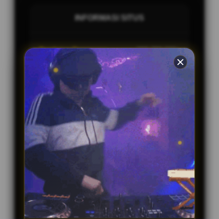
INFORMASI SITUS
Penilaian Pengguna
999.789.333+
Sistem Pembayaran
4 Metode
Layanan Support
24/7
Platform
Multi-Device
PENAWARAN SPESIAL
BONUS NEW MEMBER UP TO 10%