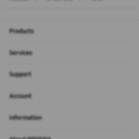
Buka
Footer Navigation
Products
Buka
Services
Buka
Support
Buka
Account
Buka
Information
Buka