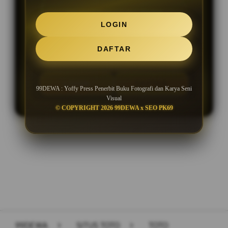
Minimal Deposit Rp. 10.000
LOGIN
Minimal Withdraw Rp 50.000
DAFTAR
LOGIN
DAFTAR
99DEWA : Yoffy Press Penerbit Buku Fotografi dan Karya Seni
Visual
© COPYRIGHT 2026 99DEWA x SEO PK69
Layer Popup Close
99DEWA
>
SITUS TOTO
>
TOTO