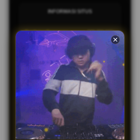
INFORMASI SITUS
Penilaian Pengguna
999.789.333+
Sistem Pembayaran
4 Metode
Layanan Support
24/7
Platform
Multi-Device
PENAWARAN SPESIAL
BONUS NEW MEMBER UP TO 10%