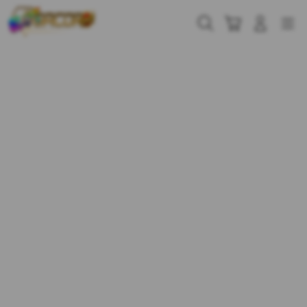
Skip
to
Cari
Troli
Login
Navigation
content