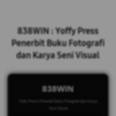
838WIN : Yoffy Press
Penerbit Buku Fotografi
dan Karya Seni Visual
838WIN
Yoffy Press Penerbit Buku Fotografi dan Karya
Seni Visual