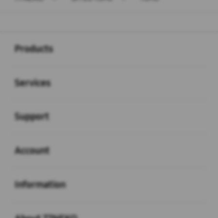
Buka
Footer Navigation
Products
Buka
Services
Buka
Support
Buka
Account
Buka
Information
Buka