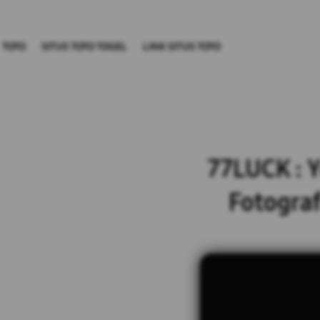
TOTO
SITUS TOTO TOGEL
LINK SITUS TOTO
77LUCK : Y
Fotograf