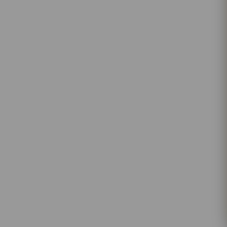
Layer Popup Close