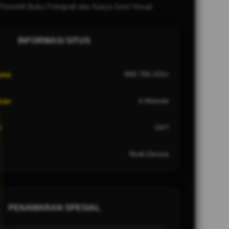
Penerbit Buku Fotografi dan Karya Seni Visual
INFORMASI SITUS
una
999.789.333+
ran
4 Metode
t
24/7
Multi-Device
PENAWARAN SPESIAL