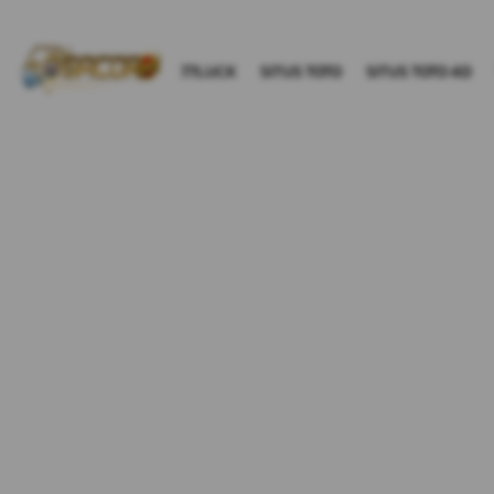
Skip
to
content
77LUCK
SITUS TOTO
SITUS TOTO 4D