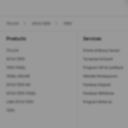
77LUCK
>
SITUS TOTO
>
TOTO
Footer Navigation
Products
Services
77LUCK
Promo & Bonus Harian
SITUS TOTO
Turnamen & Event
TOTO TOGEL
Program VIP & Cashback
TOGEL ONLINE
Metode Pembayaran
SITUS TOTO 4D
Panduan Deposit
SITUS TOTO TOGEL
Panduan Withdraw
LINK SITUS TOTO
Program Referral
TOTO