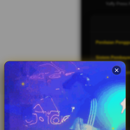
Yoffy Press 
Penilaian Pengg
Sistem Pembaya
Layanan Suppor
+4 lebih
banyak
Platform